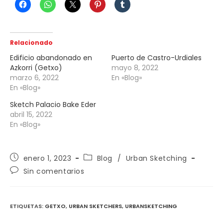
Relacionado
Edificio abandonado en
Puerto de Castro-Urdiales
Azkorri (Getxo)
mayo 8, 2022
marzo 6, 2022
En «Blog»
En «Blog»
Sketch Palacio Bake Eder
abril 15, 2022
En «Blog»
Publicación
Categoría
enero 1, 2023
Blog
/
Urban Sketching
de
de
Comentarios
Sin comentarios
la
la
de
entrada:
entrada:
la
entrada:
ETIQUETAS
:
GETXO
,
URBAN SKETCHERS
,
URBANSKETCHING