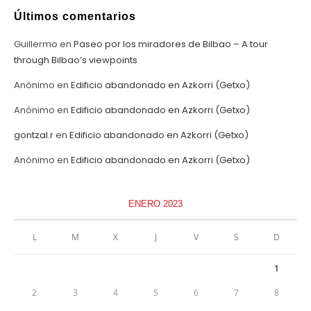
Últimos comentarios
Guillermo
en
Paseo por los miradores de Bilbao – A tour
through Bilbao’s viewpoints
Anónimo
en
Edificio abandonado en Azkorri (Getxo)
Anónimo
en
Edificio abandonado en Azkorri (Getxo)
gontzal.r
en
Edificio abandonado en Azkorri (Getxo)
Anónimo
en
Edificio abandonado en Azkorri (Getxo)
ENERO 2023
L
M
X
J
V
S
D
1
2
3
4
5
6
7
8