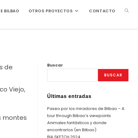
ALTER
E BILBAO
OTROS PROYECTOS
CONTACTO
BÚSQ
DE
Buscar
os de
BUSCAR
LA
o Viejo,
Últimas entradas
WEB
Paseo por los miradores de Bilbao – A
tour through Bilbao’s viewpoints
os montes
Animales fantásticos y donde
encontrarlos (en Bilbao)
BIA SKETCH 2024