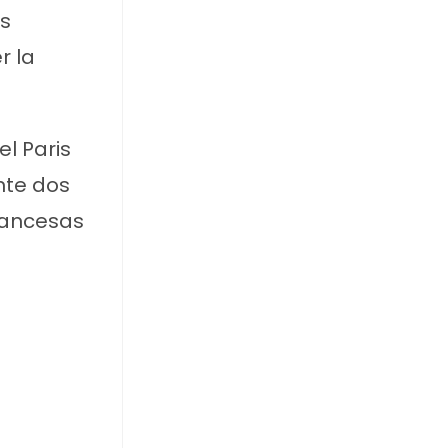
ás
r la
el Paris
nte dos
francesas