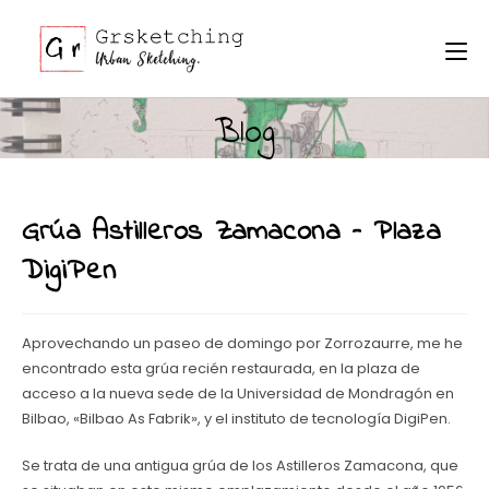
Ir
al
contenido
Blog
Grúa Astilleros Zamacona – Plaza
DigiPen
Aprovechando un paseo de domingo por Zorrozaurre, me he
encontrado esta grúa recién restaurada, en la plaza de
acceso a la nueva sede de la Universidad de Mondragón en
Bilbao, «Bilbao As Fabrik», y el instituto de tecnología DigiPen.
Se trata de una antigua grúa de los Astilleros Zamacona, que