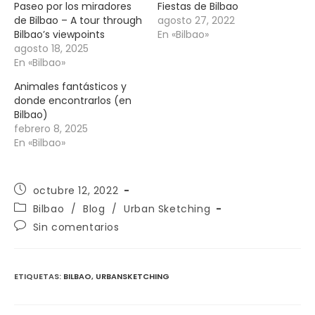
Paseo por los miradores
Fiestas de Bilbao
de Bilbao – A tour through
agosto 27, 2022
Bilbao’s viewpoints
En «Bilbao»
agosto 18, 2025
En «Bilbao»
Animales fantásticos y
donde encontrarlos (en
Bilbao)
febrero 8, 2025
En «Bilbao»
Publicación
octubre 12, 2022
de
Categoría
Bilbao
/
Blog
/
Urban Sketching
la
de
Comentarios
Sin comentarios
entrada:
la
de
entrada:
la
entrada:
ETIQUETAS
:
BILBAO
,
URBANSKETCHING