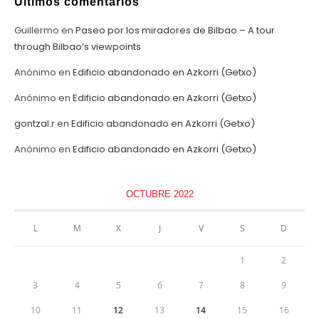
Últimos comentarios
Guillermo
en
Paseo por los miradores de Bilbao – A tour
through Bilbao’s viewpoints
Anónimo
en
Edificio abandonado en Azkorri (Getxo)
Anónimo
en
Edificio abandonado en Azkorri (Getxo)
gontzal.r
en
Edificio abandonado en Azkorri (Getxo)
Anónimo
en
Edificio abandonado en Azkorri (Getxo)
OCTUBRE 2022
L
M
X
J
V
S
D
1
2
3
4
5
6
7
8
9
10
11
12
13
14
15
16