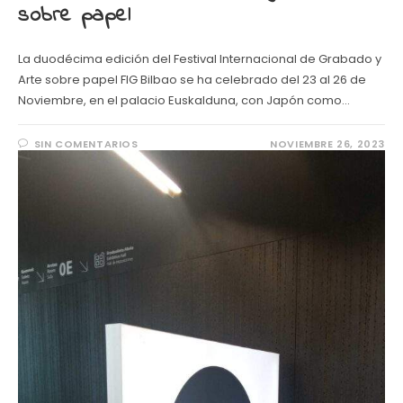
sobre papel
La duodécima edición del Festival Internacional de Grabado y
Arte sobre papel FIG Bilbao se ha celebrado del 23 al 26 de
Noviembre, en el palacio Euskalduna, con Japón como…
SIN COMENTARIOS
NOVIEMBRE 26, 2023