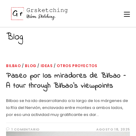
Ir
al
contenido
Blog
BILBAO
/
BLOG
/
IDEAS
/
OTROS PROYECTOS
Paseo por los miradores de Bilbao –
A tour through Bilbao’s viewpoints
Bilbao se ha ido desarrollando a lo largo de los márgenes de
la Ría del Nervión, enclavada entre montes a ambos lados,
por eso una actividad muy gratificante es dar…
1 COMENTARIO
AGOSTO 18, 2025