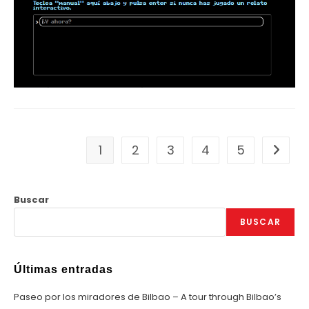
1
2
3
4
5
Ir a la 
Buscar
BUSCAR
Últimas entradas
Paseo por los miradores de Bilbao – A tour through Bilbao’s