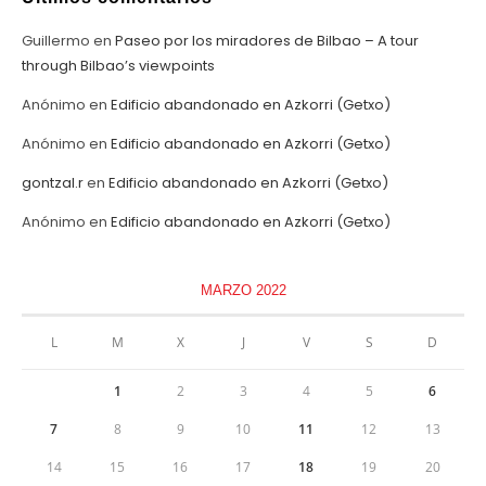
Guillermo
en
Paseo por los miradores de Bilbao – A tour
through Bilbao’s viewpoints
Anónimo
en
Edificio abandonado en Azkorri (Getxo)
Anónimo
en
Edificio abandonado en Azkorri (Getxo)
gontzal.r
en
Edificio abandonado en Azkorri (Getxo)
Anónimo
en
Edificio abandonado en Azkorri (Getxo)
MARZO 2022
L
M
X
J
V
S
D
1
2
3
4
5
6
7
8
9
10
11
12
13
14
15
16
17
18
19
20