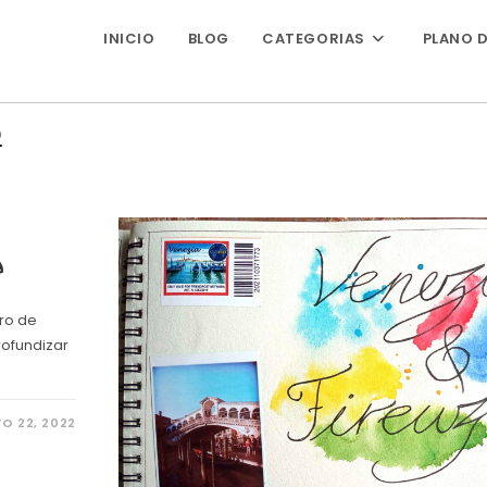
INICIO
BLOG
CATEGORIAS
PLANO D
2
a
bro de
rofundizar
O 22, 2022