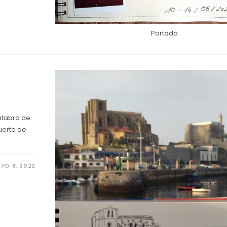
Portada
ántabra de
uerto de
YO 8, 2022