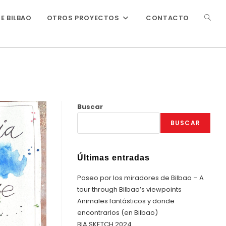
ALTER
E BILBAO
OTROS PROYECTOS
CONTACTO
BÚSQ
DE
Buscar
BUSCAR
LA
Últimas entradas
WEB
Paseo por los miradores de Bilbao – A
tour through Bilbao’s viewpoints
Animales fantásticos y donde
encontrarlos (en Bilbao)
BIA SKETCH 2024