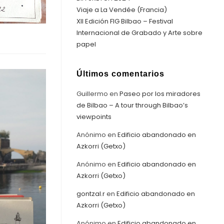
Viaje a La Vendée (Francia)
XII Edición FIG Bilbao – Festival
Internacional de Grabado y Arte sobre
papel
Últimos comentarios
Guillermo
en
Paseo por los miradores
de Bilbao – A tour through Bilbao’s
viewpoints
Anónimo
en
Edificio abandonado en
Azkorri (Getxo)
Anónimo
en
Edificio abandonado en
Azkorri (Getxo)
gontzal.r
en
Edificio abandonado en
Azkorri (Getxo)
Anónimo
en
Edificio abandonado en